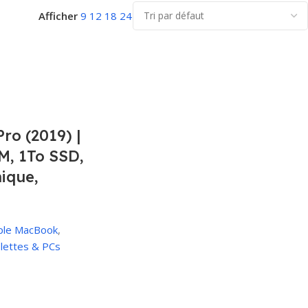
Afficher
9
12
18
24
ro (2019) |
M, 1To SSD,
ique,
ple MacBook
,
blettes & PCs