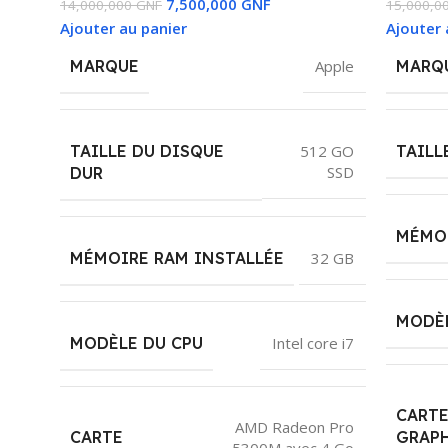
7,500,000
GNF
14,000,000
GNF
15,000,0
Ajouter au panier
Ajouter 
MARQUE
Apple
MARQ
TAILLE DU DISQUE
TAILL
512 GO
SSD
DUR
MÉMOI
MÉMOIRE RAM INSTALLÉE
32 GB
MODÈL
MODÈLE DU CPU
Intel core i7
CART
AMD Radeon Pro
CARTE
GRAP
5300M avec 4 Go