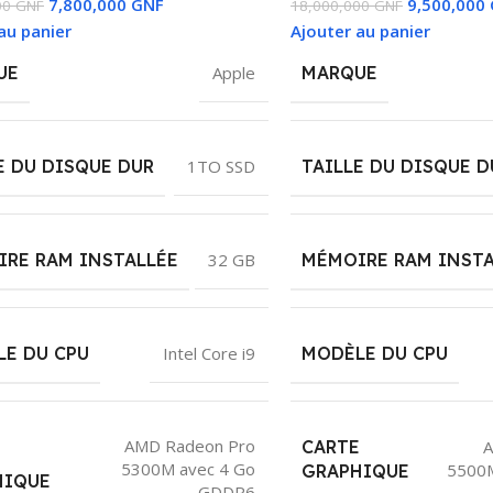
7,800,000
GNF
9,500,000
00
GNF
18,000,000
GNF
au panier
Ajouter au panier
UE
Apple
MARQUE
E DU DISQUE DUR
1TO SSD
TAILLE DU DISQUE D
RE RAM INSTALLÉE
32 GB
MÉMOIRE RAM INSTA
E DU CPU
Intel Core i9
MODÈLE DU CPU
AMD Radeon Pro
CARTE
A
E
5300M avec 4 Go
5500
GRAPHIQUE
HIQUE
GDDR6