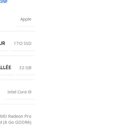
GNF
Apple
UR
1TO SSD
LLÉE
32 GB
Intel Core i9
MD Radeon Pro
M (8 Go GDDR6)