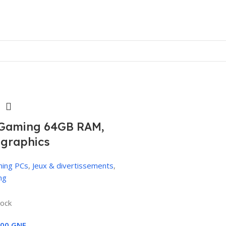
 Gaming 64GB RAM,
graphics
ing PCs
,
Jeux & divertissements
,
ng
tock
000
GNF