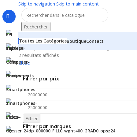
Skip to navigation
Skip to main content
Rechercher
Toutes Les Catégories
Boutique
Contact
Accueil
/
Jeux & divertissements
/
PС Gaming
2 résultats affichés
Close
Filtrer par prix
Filtrer
Filtrer par marques