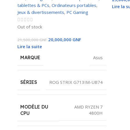
tablettes & PCs
,
Ordinateurs portables
,
Lire la s
Jeux & divertissements
,
PС Gaming
Out of stock
20,000,000
GNF
21,500,000
GNF
Lire la suite
MARQUE
Asus
SÉRIES
ROG STRIX G713IM-UB74
MODÈLE DU
AMD RYZEN 7
4800H
CPU