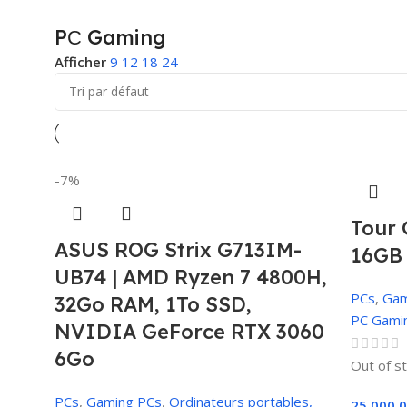
PС Gaming
Afficher
9
12
18
24
-7%
Tour
ASUS ROG Strix G713IM-
16GB 
UB74 | AMD Ryzen 7 4800H,
PCs
,
Gam
32Go RAM, 1To SSD,
PС Gami
NVIDIA GeForce RTX 3060
6Go
Out of s
PCs
,
Gaming PCs
,
Ordinateurs portables,
25,000,