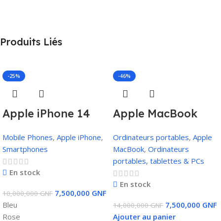
Produits Liés
-25%
-46%
Apple iPhone 14
Apple MacBook
Plus 128 Go
Pro (2019) | Core i7,
Mobile Phones
,
Apple iPhone
,
Ordinateurs portables
,
Apple
16Go RAM, 512Go
Smartphones
MacBook
,
Ordinateurs
SSD, 4Go Carte
portables, tablettes & PCs
Graphique, Touch
En stock
En stock
Bar
7,500,000
GNF
10,000,000
GNF
Bleu
7,500,000
GNF
14,000,000
GNF
Rose
Ajouter au panier