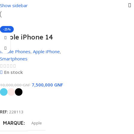
Show sidebar
-25%
Apple iPhone 14
Plus 128 Go
Mobile Phones
,
Apple iPhone
,
Smartphones
En stock
7,500,000
GNF
10,000,000
GNF
Choix Des Options
REF:
228113
MARQUE
Apple