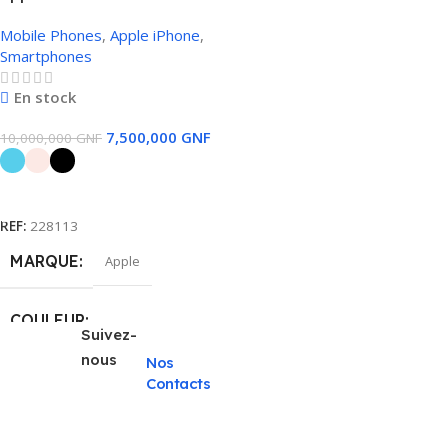
Mobile Phones
,
Apple iPhone
,
Smartphones
En stock
7,500,000
GNF
10,000,000
GNF
Choix Des Options
REF:
228113
MARQUE
Apple
COULEUR
Suivez-
nous
Nos
Bleu
,
Noir
,
Rose
Contacts