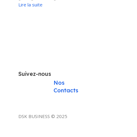
Lire la suite
Suivez-nous
Nos
Contacts
DSK BUSINESS © 2025