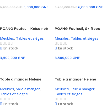
6,000,000
GNF
6,000,000
GNF
6,900,000
GNF
6,900,000
GNF
Ajouter Au Panier
Ajouter Au Panier
POÄNG Fauteuil, Knisa noir
POÄNG Fauteuil, Skiftebo
jaune
Meubles
,
Tables et sièges
Meubles
,
Tables et sièges
En stock
En stock
3,500,000
GNF
3,500,000
GNF
Ajouter Au Panier
Ajouter Au Panier
Table à manger Helene
Table à manger Helene
aspect béton gris + 4 chaises
imitation vieux bois noir + 4
Meubles
,
Salle à manger
,
Meubles
,
Salle à manger
,
grises
chaises noires
Tables et sièges
Tables et sièges
En stock
En stock