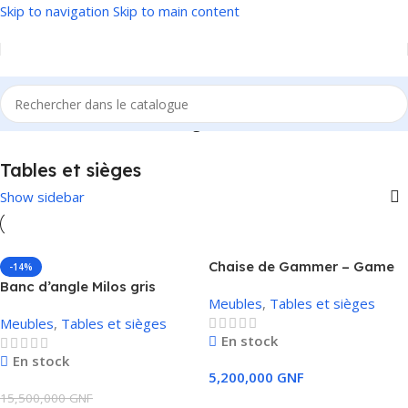
Skip to navigation
Skip to main content
Accueil
/
Meubles
/
Tables et sièges
Tables et sièges
Show sidebar
Chaise de Gammer – Game
-14%
Rocker noire
Banc d’angle Milos gris
Meubles
,
Tables et sièges
L/H/L : env. 152x85x195 cm
Meubles
,
Tables et sièges
En stock
En stock
5,200,000
GNF
15,500,000
GNF
Ajouter Au Panier