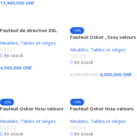
13,400,000
GNF
Ajouter Au Panier
Fauteuil de direction XXL
-13%
Leer marron
Fauteuil Oskar , tissu velours
Meubles
,
Tables et sièges
anthracite, L/H/P : environ
Meubles
,
Tables et sièges
78x102x98 cm
En stock
En stock
4,500,000
GNF
6,000,000
GNF
6,900,000
GNF
Ajouter Au Panier
Ajouter Au Panier
-13%
-13%
Fauteuil Oskar tissu velours
Fauteuil Oskar tissu velours
crème L/H/P : env.
gris L/H/P : env. 78x102x98
Meubles
,
Tables et sièges
Meubles
,
Tables et sièges
78x102x98 cm
cm
En stock
En stock