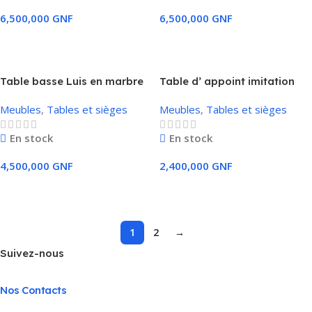
6,500,000
GNF
6,500,000
GNF
Ajouter Au Panier
Ajouter Au Panier
Table basse Luis en marbre
Table d’ appoint imitation
gris aspect brillant
chêne
Meubles
,
Tables et sièges
Meubles
,
Tables et sièges
En stock
En stock
4,500,000
GNF
2,400,000
GNF
Ajouter Au Panier
Ajouter Au Panier
1
2
→
Suivez-nous
Nos Contacts