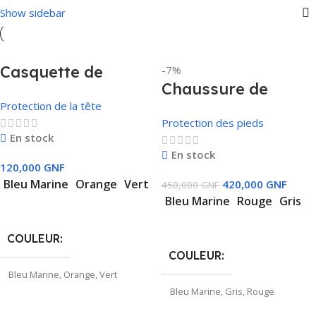
Show sidebar
Casquette de
-7%
Chaussure de
protection
Protection de la tête
sécurité sportive
Protection des pieds
DSK-CS5
En stock
En stock
120,000
GNF
Bleu Marine
Orange
Vert
420,000
GNF
450,000
GNF
Bleu Marine
Rouge
Gris
Choix Des Options
Choix Des Options
COULEUR
COULEUR
Bleu Marine
,
Orange
,
Vert
Bleu Marine
,
Gris
,
Rouge