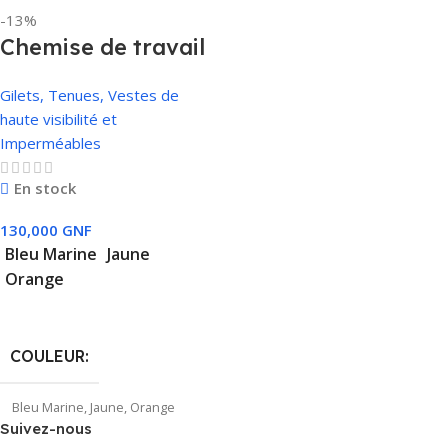
-13%
TAILLE
Chemise de travail
38
,
39
,
40
,
41
,
42
,
43
,
44
,
45
,
46
haute visibilité
Gilets, Tenues, Vestes de
haute visibilité et
Imperméables
En stock
130,000
GNF
Bleu Marine
Jaune
Orange
Choix Des Options
COULEUR
Bleu Marine
,
Jaune
,
Orange
Suivez-nous