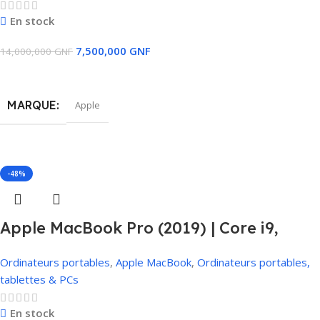
En stock
7,500,000
GNF
14,000,000
GNF
Ajouter Au Panier
MARQUE
Apple
TAILLE DU DISQUE DUR
512 GO SSD
-48%
MÉMOIRE RAM INSTALLÉE
32 GB
Apple MacBook Pro (2019) | Core i9,
32Go RAM, 1To SSD, 4Go Carte
MODÈLE DU CPU
Intel core i7
Ordinateurs portables
,
Apple MacBook
,
Ordinateurs portables,
Graphique, Touch Bar
tablettes & PCs
CARTE GRAPHIQUE
En stock