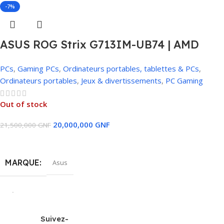
-7%
ETAT
Neuf
ASUS ROG Strix G713IM-UB74 | AMD
Ryzen 7 4800H, 32Go RAM, 1To SSD,
PCs
,
Gaming PCs
,
Ordinateurs portables, tablettes & PCs
,
NVIDIA GeForce RTX 3060 6Go
Ordinateurs portables
,
Jeux & divertissements
,
PС Gaming
Out of stock
20,000,000
GNF
21,500,000
GNF
Lire La Suite
MARQUE
Asus
SÉRIES
ROG STRIX G713IM-UB74
Suivez-