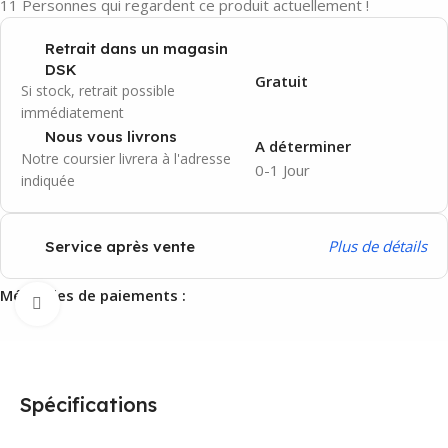
11
Personnes qui regardent ce produit actuellement !
Retrait dans un magasin
DSK
Gratuit
Si stock, retrait possible
immédiatement
Nous vous livrons
A déterminer
Notre coursier livrera à l'adresse
0-1 Jour
indiquée
P
lus de détails
Service après vente
Méthodes de paiements :
Agrandir
Spécifications