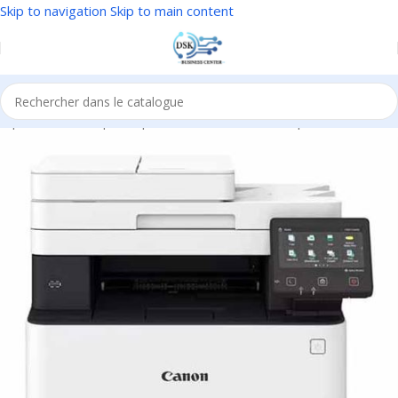
Skip to navigation
Skip to main content
tique & bureautique
/
Imprimantes & scanners
/
Imprimantes Laser