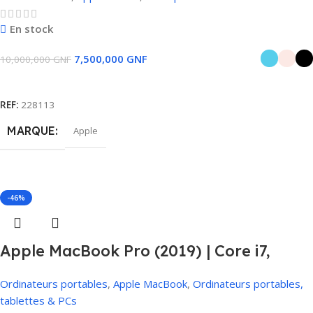
En stock
7,500,000
GNF
10,000,000
GNF
Choix Des Options
REF:
228113
MARQUE
Apple
COULEUR
Bleu
,
Noir
,
Rose
-46%
Apple MacBook Pro (2019) | Core i7,
16Go RAM, 512Go SSD, 4Go Carte
Ordinateurs portables
,
Apple MacBook
,
Ordinateurs portables,
Graphique, Touch Bar
tablettes & PCs