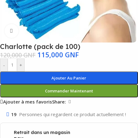
Agrandir
Charlotte (pack de 100)
115,000
GNF
120,000
GNF
-
+
Ajouter Au Panier
Commander Maintenant
Ajouter à mes favoris
Share:
19
Personnes qui regardent ce produit actuellement !
Retrait dans un magasin