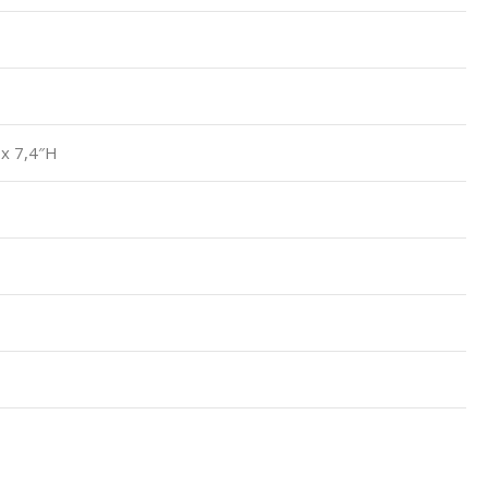
 x 7,4″H