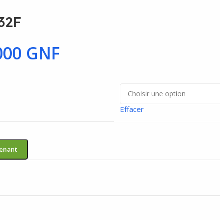
32F
000
GNF
Effacer
enant