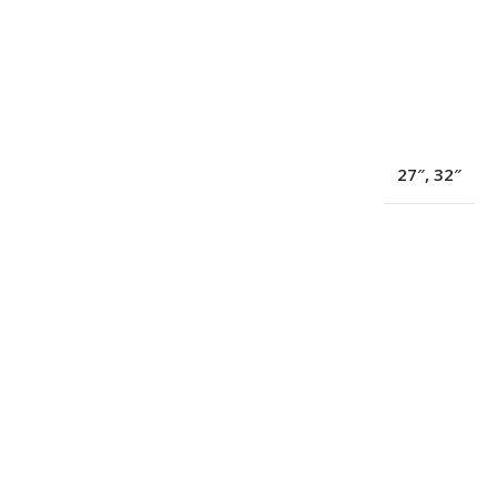
27″
,
32″