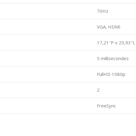
70Hz
VGA, HDMI
17,21″P x 23,93″L
5 millisecondes
FullHD 1080p
2
FreeSync