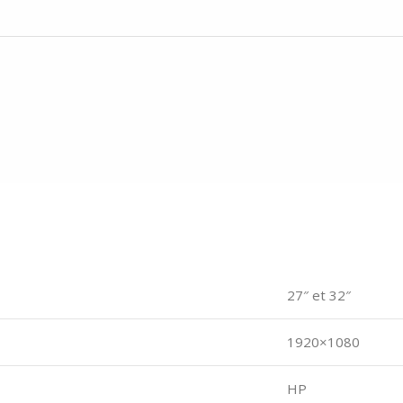
27″ et 32″
1920×1080
HP