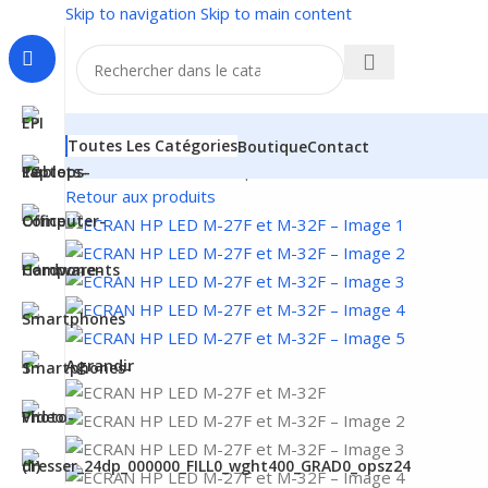
Skip to navigation
Skip to main content
Toutes Les Catégories
Boutique
Contact
Accueil
/
Matériels & composants
/
Matériel & autres
/
Acce
Retour aux produits
Agrandir