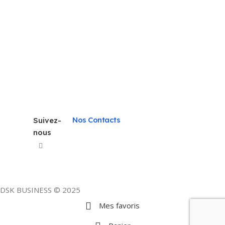
MÉMOIRE RAM
INSTALLÉE
32 GB
MODÈLE DU CPU
Intel core i7
Nos Contacts
Suivez-
CARTE GRAPHIQUE
nous
AMD Radeon Pro 5300M avec 4
Go GDDR6
DSK BUSINESS © 2025
TAILLE DE L'ÉCRAN
Mes favoris
16″