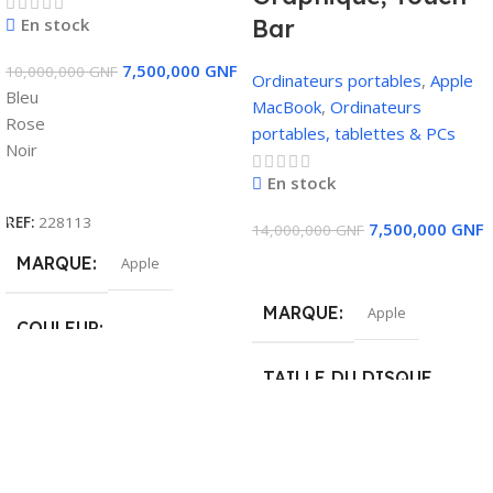
En stock
Bar
7,500,000
GNF
10,000,000
GNF
Ordinateurs portables
,
Apple
Bleu
MacBook
,
Ordinateurs
Rose
portables, tablettes & PCs
Noir
En stock
Choix Des Options
REF:
228113
7,500,000
GNF
14,000,000
GNF
MARQUE
Apple
Ajouter Au Panier
MARQUE
Apple
COULEUR
TAILLE DU DISQUE
Bleu
,
Noir
,
Rose
DUR
512 GO SSD