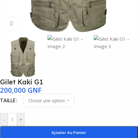
Agrandir
Gilet Kaki G1
200,000
GNF
TAILLE
-
+
Ajouter Au Panier