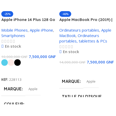
-25%
-46%
Apple iPhone 14 Plus 128 Go
Apple MacBook Pro (2019) |
Core i7, 16Go RAM, 512Go
Mobile Phones
,
Apple iPhone
,
Ordinateurs portables
,
Apple
SSD, 4Go Carte Graphique,
Smartphones
MacBook
,
Ordinateurs
Touch Bar
portables, tablettes & PCs
En stock
En stock
7,500,000
GNF
10,000,000
GNF
7,500,000
GNF
14,000,000
GNF
Ajouter Au Panier
Choix Des Options
REF:
228113
MARQUE
Apple
MARQUE
Apple
TAILLE DU DISQUE
DUR
COULEUR
512 GO SSD