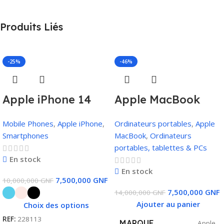
Produits Liés
-25%
-46%
Apple iPhone 14
Apple MacBook
Plus 128 Go
Pro (2019) | Core i7,
Mobile Phones
,
Apple iPhone
,
Ordinateurs portables
,
Apple
16Go RAM, 512Go
Smartphones
MacBook
,
Ordinateurs
SSD, 4Go Carte
portables, tablettes & PCs
Graphique, Touch
En stock
En stock
Bar
7,500,000
GNF
10,000,000
GNF
7,500,000
GNF
14,000,000
GNF
Ajouter au panier
Choix des options
REF:
228113
MARQUE
Apple