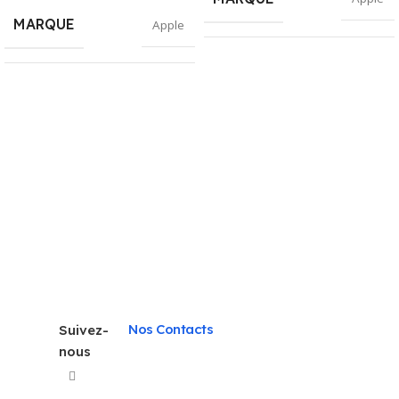
MARQUE
Apple
TAILLE DU
512 GO
SSD
DISQUE DUR
Bleu
,
Noir
,
COULEUR
Rose
MÉMOIRE RAM
32
GB
INSTALLÉE
MODÈLE DU
Intel core
i7
CPU
Nos Contacts
Suivez-
nous
AMD
Radeon
CARTE
Pro 5300M