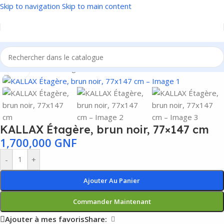
Skip to navigation
Skip to main content
Accueil
/
Meubles
/
Rangement
Agrandir
KALLAX Étagère, brun noir, 77×147 cm
1,700,000
GNF
-
+
Ajouter Au Panier
Commander Maintenant
Ajouter à mes favoris
Share: