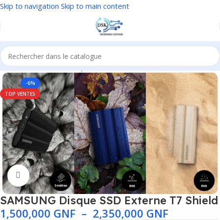
Skip to navigation
Skip to main content
Accueil
/
Matériels & composants
/
Matériel & autres
/
Accessoires
-6%
TOP VENTES
Agrandir
SAMSUNG Disque SSD Externe T7 Shield
1,500,000
GNF
–
2,350,000
GNF