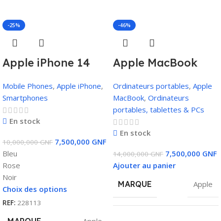
-25%
-46%
Apple iPhone 14
Apple MacBook
Plus 128 Go
Pro (2019) | Core i7,
Mobile Phones
,
Apple iPhone
,
Ordinateurs portables
,
Apple
16Go RAM, 512Go
Smartphones
MacBook
,
Ordinateurs
SSD, 4Go Carte
portables, tablettes & PCs
Graphique, Touch
En stock
En stock
Bar
7,500,000
GNF
10,000,000
GNF
Bleu
7,500,000
GNF
14,000,000
GNF
Rose
Ajouter au panier
Noir
MARQUE
Apple
Choix des options
REF:
228113