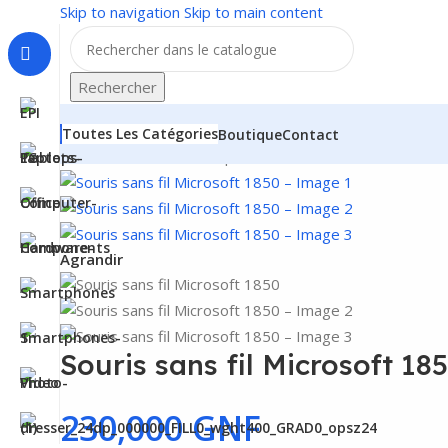
Skip to navigation
Skip to main content
Rechercher
Toutes Les Catégories
Boutique
Contact
Accueil
/
Matériels & composants
/
Matériel & autres
/
Acce
Agrandir
Souris sans fil Microsoft 18
230,000
GNF