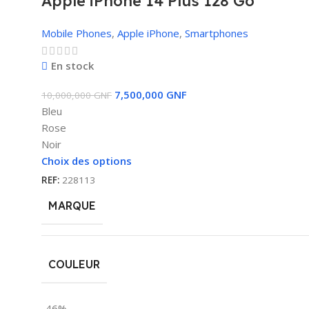
Apple iPhone 14 Plus 128 Go
Mobile Phones
,
Apple iPhone
,
Smartphones
En stock
7,500,000
GNF
10,000,000
GNF
Bleu
Rose
Noir
Choix des options
REF:
228113
MARQUE
COULEUR
-46%