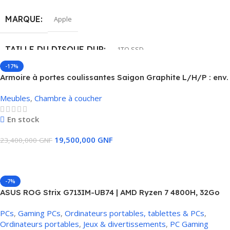
MARQUE
Apple
TAILLE DE L'ÉCRAN
16″
TAILLE DU DISQUE DUR
1TO SSD
ETAT
Occaz comme neuf
-17%
Armoire à portes coulissantes Saigon Graphite L/H/P : env.
MÉMOIRE RAM INSTALLÉE
32 GB
270x210x64 cm
Meubles
,
Chambre à coucher
MODÈLE DU CPU
Intel Core i9
En stock
19,500,000
GNF
CARTE GRAPHIQUE
AMD Radeon Pro 5500M (8 Go GDDR6)
23,400,000
GNF
Ajouter Au Panier
TAILLE DE L'ÉCRAN
16″
-7%
ASUS ROG Strix G713IM-UB74 | AMD Ryzen 7 4800H, 32Go
ETAT
Neuf
RAM, 1To SSD, NVIDIA GeForce RTX 3060 6Go
PCs
,
Gaming PCs
,
Ordinateurs portables, tablettes & PCs
,
Ordinateurs portables
,
Jeux & divertissements
,
PС Gaming