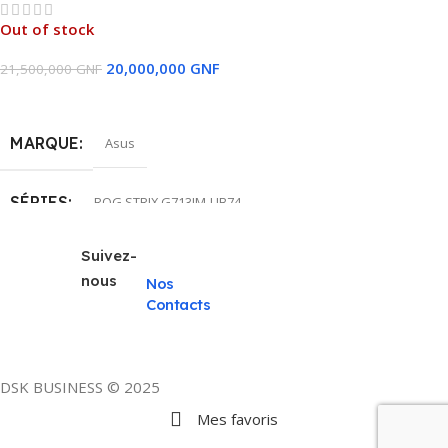
Out of stock
20,000,000
GNF
21,500,000
GNF
Lire La Suite
MARQUE
Asus
SÉRIES
ROG STRIX G713IM-UB74
Suivez-
MODÈLE DU CPU
AMD RYZEN 7 4800H
nous
Nos
Contacts
TAILLE DU DISQUE DUR
1TO SSD
MÉMOIRE RAM INSTALLÉE
32 GB
DSK BUSINESS © 2025
Mes favoris
CARTE GRAPHIQUE
NVIDIA GEFORCE RTX 3060 6GB