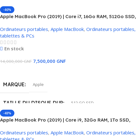
-46%
Apple MacBook Pro (2019) | Core i7, 16Go RAM, 512Go SSD,
4Go Carte Graphique, Touch Bar
Ordinateurs portables
,
Apple MacBook
,
Ordinateurs portables,
tablettes & PCs
En stock
7,500,000
GNF
14,000,000
GNF
Ajouter Au Panier
MARQUE
Apple
TAILLE DU DISQUE DUR
512 GO SSD
-48%
Apple MacBook Pro (2019) | Core i9, 32Go RAM, 1To SSD,
MÉMOIRE RAM INSTALLÉE
32 GB
4Go Carte Graphique, Touch Bar
Ordinateurs portables
,
Apple MacBook
,
Ordinateurs portables,
tablettes & PCs
MODÈLE DU CPU
Intel core i7