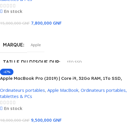
En stock
CARTE GRAPHIQUE
7,800,000
GNF
15,000,000
GNF
Ajouter Au Panier
AMD Radeon Pro 5300M avec 4 Go GDDR6
MARQUE
Apple
TAILLE DE L'ÉCRAN
16″
TAILLE DU DISQUE DUR
1TO SSD
ETAT
Occaz comme neuf
-47%
Apple MacBook Pro (2019) | Core i9, 32Go RAM, 1To SSD,
MÉMOIRE RAM INSTALLÉE
32 GB
8Go Carte Graphique, Touch Bar
Ordinateurs portables
,
Apple MacBook
,
Ordinateurs portables,
tablettes & PCs
MODÈLE DU CPU
Intel Core i9
En stock
CARTE GRAPHIQUE
9,500,000
GNF
18,000,000
GNF
Ajouter Au Panier
AMD Radeon Pro 5300M avec 4 Go GDDR6