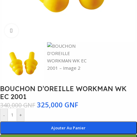
Agrandir
BOUCHON D’OREILLE WORKMAN WK
EC 2001
325,000
GNF
340,000
GNF
-
+
Ajouter Au Panier