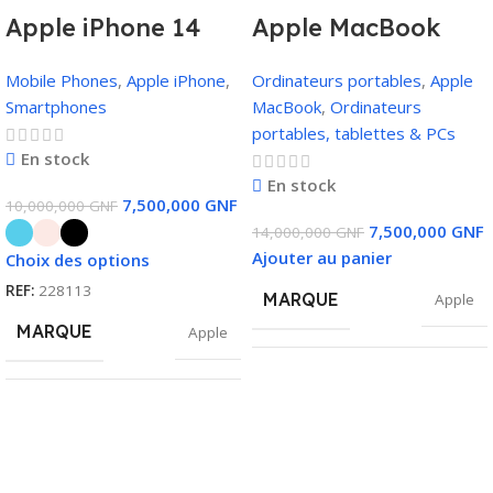
Apple iPhone 14
Apple MacBook
Plus 128 Go
Pro (2019) | Core i7,
Mobile Phones
,
Apple iPhone
,
Ordinateurs portables
,
Apple
16Go RAM, 512Go
Smartphones
MacBook
,
Ordinateurs
SSD, 4Go Carte
portables, tablettes & PCs
Graphique, Touch
En stock
En stock
Bar
7,500,000
GNF
10,000,000
GNF
7,500,000
GNF
14,000,000
GNF
Ajouter au panier
Choix des options
REF:
228113
MARQUE
Apple
MARQUE
Apple
TAILLE DU
512 GO
SSD
DISQUE DUR
Bleu
,
Noir
,
COULEUR
Rose