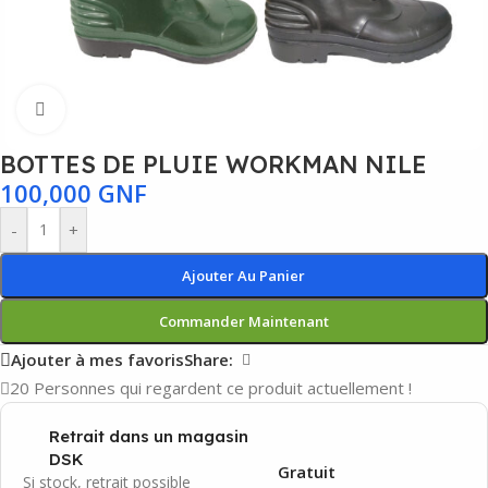
Agrandir
BOTTES DE PLUIE WORKMAN NILE
100,000
GNF
-
+
Ajouter Au Panier
Commander Maintenant
Ajouter à mes favoris
Share:
20
Personnes qui regardent ce produit actuellement !
Retrait dans un magasin
DSK
Gratuit
Si stock, retrait possible