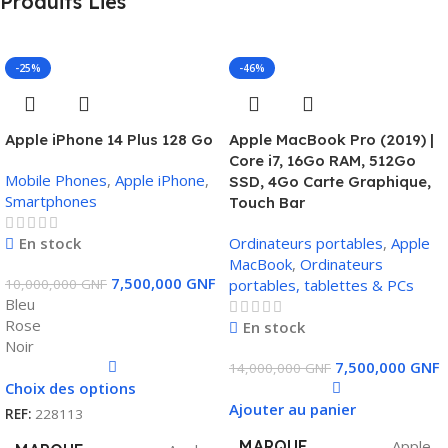
Produits Liés
-25%
-46%
Apple iPhone 14 Plus 128 Go
Apple MacBook Pro (2019) |
Core i7, 16Go RAM, 512Go
Mobile Phones
,
Apple iPhone
,
SSD, 4Go Carte Graphique,
Smartphones
Touch Bar
Ordinateurs portables
,
Apple
En stock
MacBook
,
Ordinateurs
7,500,000
GNF
portables, tablettes & PCs
10,000,000
GNF
Bleu
Rose
En stock
Noir
7,500,000
GNF
14,000,000
GNF
Choix des options
Ajouter au panier
REF:
228113
MARQUE
Apple