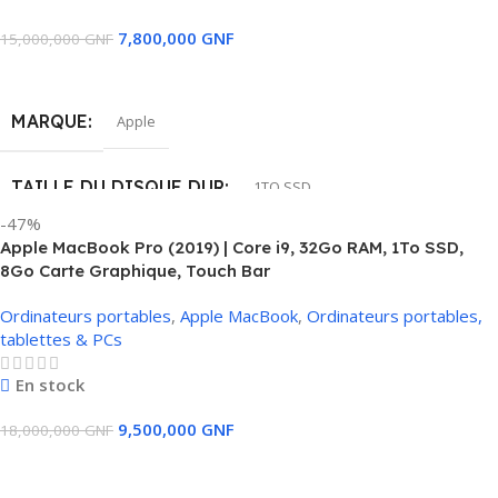
7,800,000
GNF
15,000,000
GNF
AMD Radeon Pro 5300M avec 4 Go GDDR6
Ajouter Au Panier
TAILLE DE L'ÉCRAN
16″
MARQUE
Apple
ETAT
Occaz comme neuf
TAILLE DU DISQUE DUR
1TO SSD
-47%
Apple MacBook Pro (2019) | Core i9, 32Go RAM, 1To SSD,
MÉMOIRE RAM INSTALLÉE
32 GB
8Go Carte Graphique, Touch Bar
Ordinateurs portables
,
Apple MacBook
,
Ordinateurs portables,
MODÈLE DU CPU
Intel Core i9
tablettes & PCs
CARTE GRAPHIQUE
En stock
9,500,000
GNF
18,000,000
GNF
AMD Radeon Pro 5300M avec 4 Go GDDR6
Ajouter Au Panier