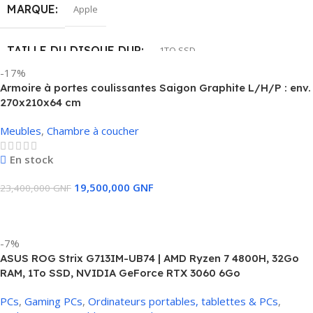
TAILLE DE L'ÉCRAN
16″
MARQUE
Apple
ETAT
Occaz comme neuf
TAILLE DU DISQUE DUR
1TO SSD
-17%
Armoire à portes coulissantes Saigon Graphite L/H/P : env.
MÉMOIRE RAM INSTALLÉE
32 GB
270x210x64 cm
Meubles
,
Chambre à coucher
MODÈLE DU CPU
Intel Core i9
En stock
CARTE GRAPHIQUE
AMD Radeon Pro 5500M (8 Go GDDR6)
19,500,000
GNF
23,400,000
GNF
Ajouter Au Panier
TAILLE DE L'ÉCRAN
16″
-7%
ETAT
Neuf
ASUS ROG Strix G713IM-UB74 | AMD Ryzen 7 4800H, 32Go
RAM, 1To SSD, NVIDIA GeForce RTX 3060 6Go
PCs
,
Gaming PCs
,
Ordinateurs portables, tablettes & PCs
,