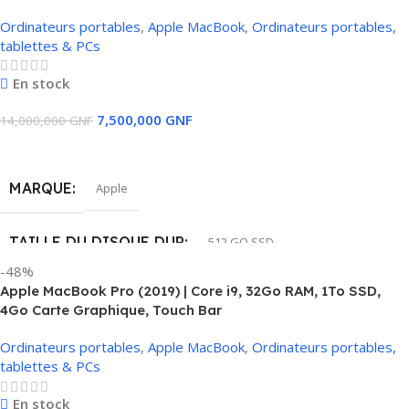
Ordinateurs portables
,
Apple MacBook
,
Ordinateurs portables,
tablettes & PCs
En stock
7,500,000
GNF
14,000,000
GNF
Ajouter Au Panier
MARQUE
Apple
TAILLE DU DISQUE DUR
512 GO SSD
-48%
Apple MacBook Pro (2019) | Core i9, 32Go RAM, 1To SSD,
MÉMOIRE RAM INSTALLÉE
32 GB
4Go Carte Graphique, Touch Bar
Ordinateurs portables
,
Apple MacBook
,
Ordinateurs portables,
MODÈLE DU CPU
Intel core i7
tablettes & PCs
CARTE GRAPHIQUE
En stock