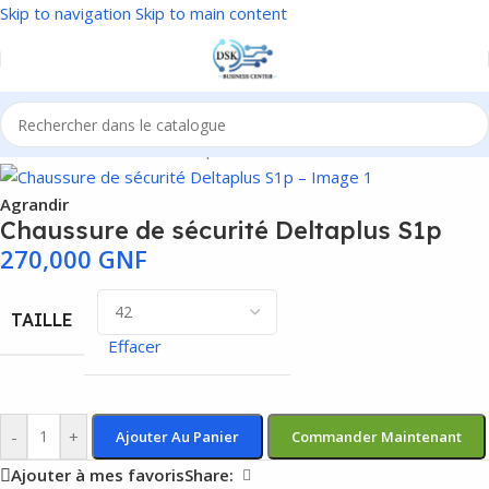
Skip to navigation
Skip to main content
Accueil
/
EPI
/
Protection des pieds
Agrandir
Chaussure de sécurité Deltaplus S1p
270,000
GNF
TAILLE
Effacer
-
+
Ajouter Au Panier
Commander Maintenant
Ajouter à mes favoris
Share: