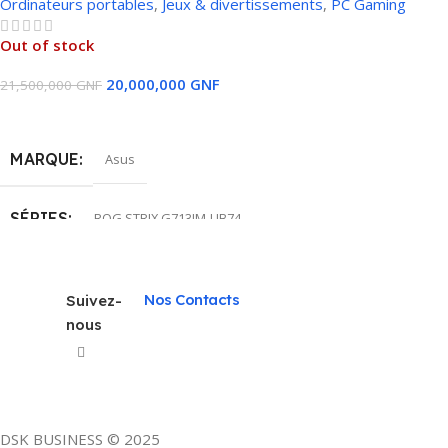
Ordinateurs portables
,
Jeux & divertissements
,
PС Gaming
Out of stock
20,000,000
GNF
21,500,000
GNF
Lire La Suite
MARQUE
Asus
SÉRIES
ROG STRIX G713IM-UB74
MODÈLE DU CPU
AMD RYZEN 7 4800H
Nos Contacts
Suivez-
nous
TAILLE DU DISQUE DUR
1TO SSD
MÉMOIRE RAM INSTALLÉE
32 GB
DSK BUSINESS © 2025