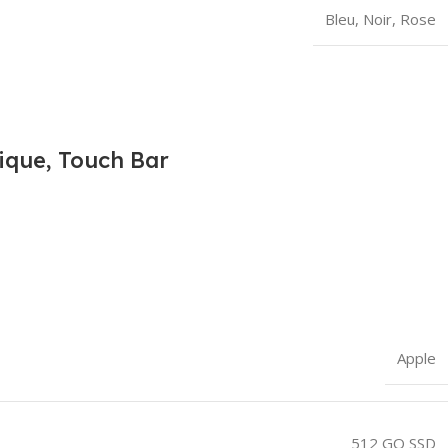
Bleu
,
Noir
,
Rose
ique, Touch Bar
Apple
512 GO SSD