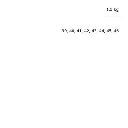
1.5 kg
39
,
40
,
41
,
42
,
43
,
44
,
45
,
46