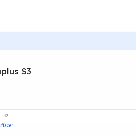
é Deltaplus S3
aplus S3
Effacer