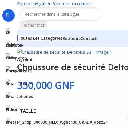
Skip to navigation
Skip to main content
Rechercher
Toutes Les Catégories
Boutique
Contact
Accueil
/
EPI
/
Protection des pieds
/
Chaussure de sécurit
Agrandir
Chaussure de sécurité Delt
350,000
GNF
TAILLE